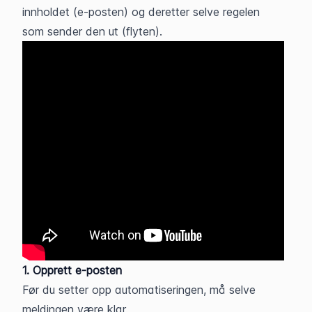
innholdet (e-posten) og deretter selve regelen 
som sender den ut (flyten).
1. Opprett e-posten
Før du setter opp automatiseringen, må selve 
meldingen være klar.