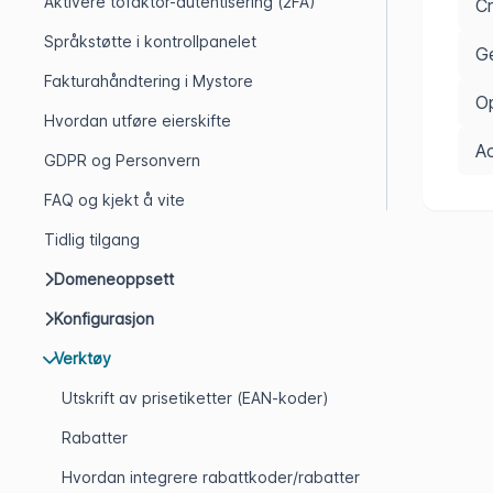
Aktivere tofaktor-autentisering (2FA)
Cr
Språkstøtte i kontrollpanelet
Ge
Fakturahåndtering i Mystore
Op
Hvordan utføre eierskifte
A
GDPR og Personvern
FAQ og kjekt å vite
Tidlig tilgang
Domeneoppsett
Konfigurasjon
Verktøy
Utskrift av prisetiketter (EAN-koder)
Rabatter
Hvordan integrere rabattkoder/rabatter