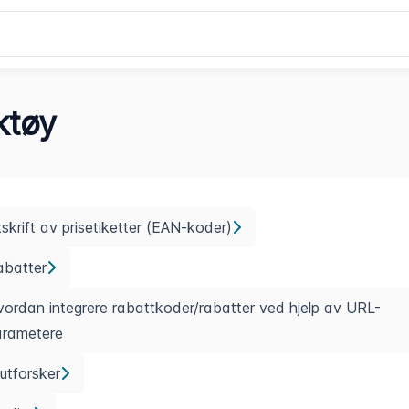
ktøy
skrift av prisetiketter (EAN-koder)
abatter
ordan integrere rabattkoder/rabatter ved hjelp av URL-
arametere
lutforsker