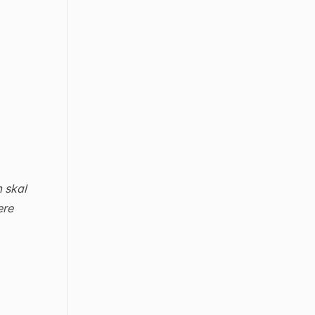
m skal
ere