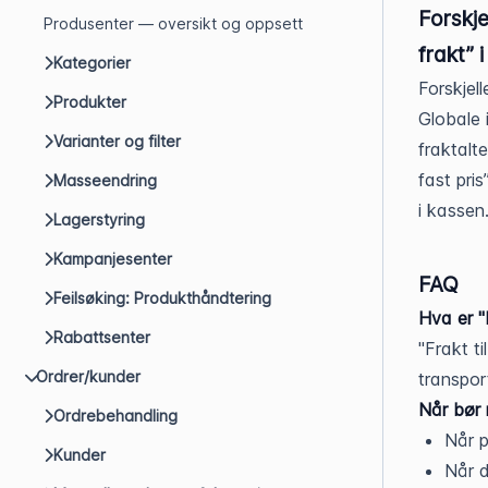
Forskje
Produsenter — oversikt og oppsett
frakt” i
Kategorier
Forskjell
Produkter
Globale i
Varianter og filter
fraktalte
fast pris
Masseendring
i kassen
Lagerstyring
Kampanjesenter
FAQ
Feilsøking: Produkthåndtering
Hva er "F
Rabattsenter
"Frakt t
Ordrer/kunder
transpor
Når bør 
Ordrebehandling
Når p
Kunder
Når d