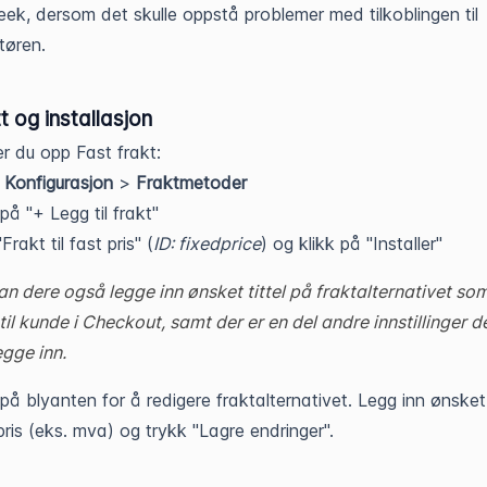
ek, dersom det skulle oppstå problemer med tilkoblingen til
tøren.
 og installasjon
er du opp Fast frakt:
l
Konfigurasjon
>
Fraktmetoder
 på "+ Legg til frakt"
Frakt til fast pris" (
ID: fixedprice
) og klikk på "Installer"
an dere også legge inn ønsket tittel på fraktalternativet so
 til kunde i Checkout, samt der er en del andre innstillinger d
egge inn.
 på blyanten for å redigere fraktalternativet. Legg inn ønsket
pris (eks. mva) og trykk "Lagre endringer".