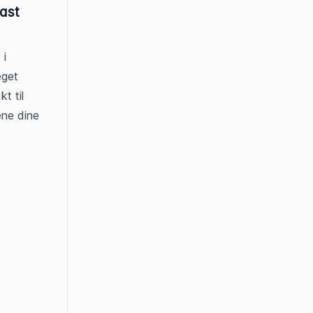
Fast
 i
eget
kt til
ene dine