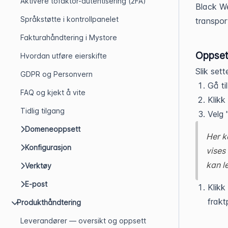
Aktivere tofaktor-autentisering (2FA)
Black We
Språkstøtte i kontrollpanelet
transpor
Fakturahåndtering i Mystore
Oppsett
Hvordan utføre eierskifte
Slik sett
GDPR og Personvern
Gå ti
FAQ og kjekt å vite
Klikk
Tidlig tilgang
Velg "
Domeneoppsett
Her k
Konfigurasjon
vises
kan l
Verktøy
E-post
Klikk
frakt
Produkthåndtering
Leverandører — oversikt og oppsett