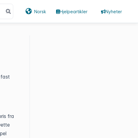
Norsk
Hjelpeartikler
Nyheter
 fast
ris fra
Dette
pel