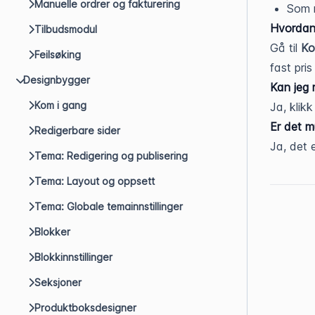
Manuelle ordrer og fakturering
Som r
Hvordan 
Tilbudsmodul
Gå til
Ko
Feilsøking
fast pris
Designbygger
Kan jeg r
Kom i gang
Ja, klikk
Er det mu
Redigerbare sider
Ja, det e
Tema: Redigering og publisering
Tema: Layout og oppsett
Tema: Globale temainnstillinger
Blokker
Blokkinnstillinger
Seksjoner
Produktboksdesigner