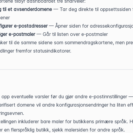
rtene tilbyr dashboardet tre snarveier:
 til et avsenderdomene
 — Tar deg direkte til oppsettssiden f
ener
igurer e-postadresser
 — Åpner siden for adressekonfigurasj
ger e-postmaler
 — Går til listen over e-postmaler
nker til de samme sidene som sammendragskortene, men pres
linger fremfor statusindikatorer.
 opp eventuelle varsler før du gjør andre e-postinnstillinger —
erifisert domene vil andre konfigurasjonsendringer ha liten eff
ringsevnen.
ellingen inkluderer bare maler for butikkens primære språk. Hv
er en flerspråklig butikk, sjekk malersiden for andre språk.