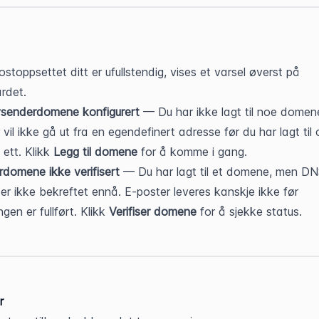
stoppsettet ditt er ufullstendig, vises et varsel øverst på 
rdet.
vsenderdomene konfigurert
 — Du har ikke lagt til noe domen
vil ikke gå ut fra en egendefinert adresse før du har lagt til o
 ett. Klikk 
Legg til domene
 for å komme i gang.
domene ikke verifisert
 — Du har lagt til et domene, men D
er ikke bekreftet ennå. E-poster leveres kanskje ikke før 
ngen er fullført. Klikk 
Verifiser domene
 for å sjekke status.
r