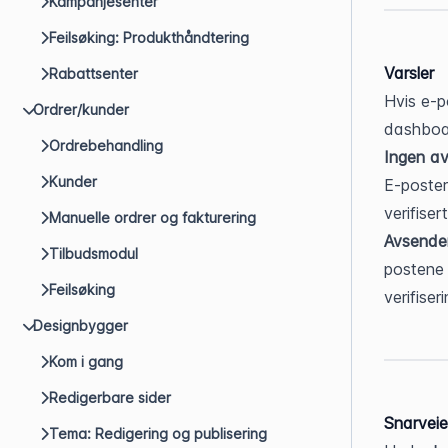
Kampanjesenter
Feilsøking: Produkthåndtering
Varsler
Rabattsenter
Hvis e-po
Ordrer/kunder
dashboa
Ordrebehandling
Ingen a
Kunder
E-poster 
verifisert
Manuelle ordrer og fakturering
Avsender
Tilbudsmodul
postene 
Feilsøking
verifiseri
Designbygger
Kom i gang
Redigerbare sider
Snarveie
Tema: Redigering og publisering