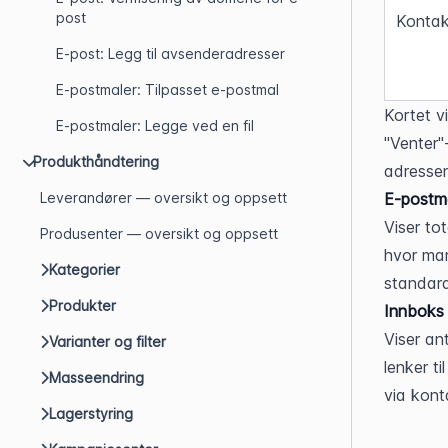
post
Kontak
E-post: Legg til avsenderadresser
E-postmaler: Tilpasset e-postmal
Kortet vi
E-postmaler: Legge ved en fil
"Venter"
Produkthåndtering
adressen
E-postma
Leverandører — oversikt og oppsett
Viser tot
Produsenter — oversikt og oppsett
hvor man
Kategorier
standard
Produkter
Innboks
Viser an
Varianter og filter
lenker t
Masseendring
via kont
Lagerstyring