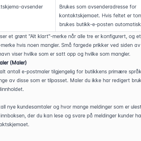
tskjema-avsender
Brukes som avsenderadresse for 
kontaktskjemaet. Hvis feltet er tom
brukes butikk-e-posten automatis
ser et grønt "Alt klart"-merke når alle tre er konfigurert, og et 
-merke hvis noen mangler. Små fargede prikker ved siden av 
avn viser hvilke som er satt opp og hvilke som mangler.
ler (Maler)
alt antall e-postmaler tilgjengelig for butikkens primære språk
ge av disse som er tilpasset. Maler du ikke har redigert bruk
innholdet.
tall nye kundesamtaler og hvor mange meldinger som er ulest
il innboksen, der du kan lese og svare på meldinger kunder ha
aktskjemaet.