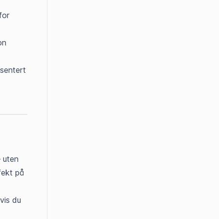
or 
on
entert 
 uten 
ekt på 
is du 