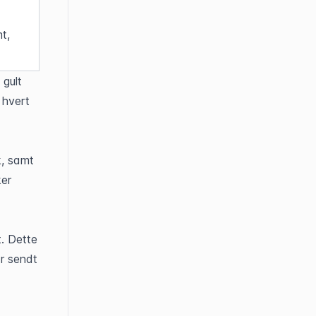
t, 
k
gult 
hvert 
, samt 
er 
. Dette 
r sendt 