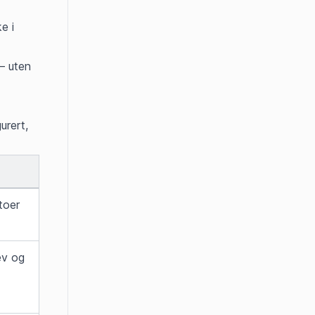
 i 
 uten 
rert, 
oer 
v og 