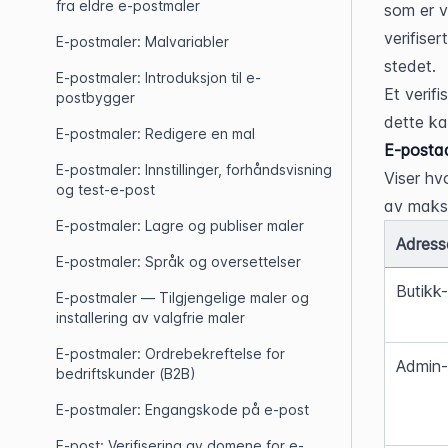
fra eldre e-postmaler
som er ve
verifiser
E-postmaler: Malvariabler
stedet.
E-postmaler: Introduksjon til e-
Et verif
postbygger
dette ka
E-postmaler: Redigere en mal
E-postad
E-postmaler: Innstillinger, forhåndsvisning
Viser hv
og test-e-post
av maksi
E-postmaler: Lagre og publiser maler
Adress
E-postmaler: Språk og oversettelser
Butikk
E-postmaler — Tilgjengelige maler og
installering av valgfrie maler
E-postmaler: Ordrebekreftelse for
Admin-
bedriftskunder (B2B)
E-postmaler: Engangskode på e-post
E-post: Verifisering av domene for e-