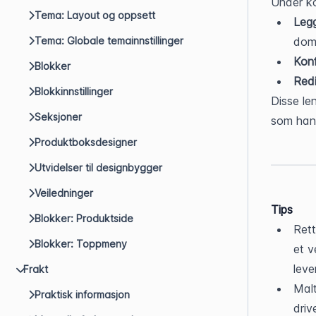
Under ko
Tema: Layout og oppsett
Legg
dom
Tema: Globale temainnstillinger
Konf
Blokker
Redi
Blokkinnstillinger
Disse le
Seksjoner
som hand
Produktboksdesigner
Utvidelser til designbygger
Veiledninger
Tips
Blokker: Produktside
Rett
Blokker: Toppmeny
et v
leve
Frakt
Malt
Praktisk informasjon
driv