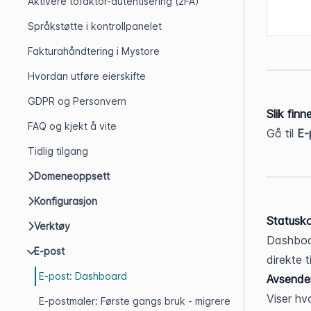
Aktivere tofaktor-autentisering (2FA)
Språkstøtte i kontrollpanelet
Fakturahåndtering i Mystore
Hvordan utføre eierskifte
GDPR og Personvern
Slik finn
FAQ og kjekt å vite
Gå til 
E-
Tidlig tilgang
Domeneoppsett
Konfigurasjon
Statusko
Verktøy
Dashboar
E-post
direkte t
E-post: Dashboard
Avsende
Viser hv
E-postmaler: Første gangs bruk - migrere