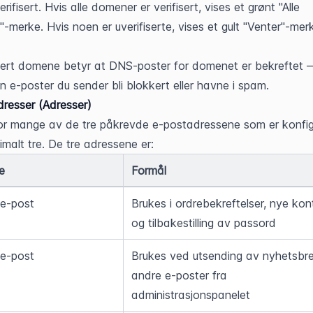
rifisert. Hvis alle domener er verifisert, vises et grønt "Alle 
t"-merke. Hvis noen er uverifiserte, vises et gult "Venter"-merke
isert domene betyr at DNS-poster for domenet er bekreftet —
n e-poster du sender bli blokkert eller havne i spam.
resser (Adresser)
or mange av de tre påkrevde e-postadressene som er konfigu
malt tre. De tre adressene er:
e
Formål
-e-post
Brukes i ordrebekreftelser, nye kont
og tilbakestilling av passord
e-post
Brukes ved utsending av nyhetsbre
andre e-poster fra 
administrasjonspanelet