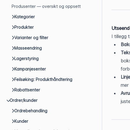
Produsenter — oversikt og oppsett
Kategorier
Produkter
Utseende
I tillegg
Varianter og filter
Bak
Masseendring
Teks
Lagerstyring
boks
forb
Kampanjesenter
Lin
Feilsøking: Produkthåndtering
mer 
Rabattsenter
Avru
Ordrer/kunder
just
Ordrebehandling
Kunder