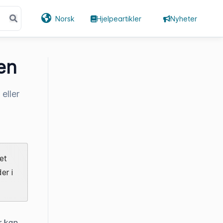
Norsk
Hjelpeartikler
Nyheter
en
eller
et
er i
 kan 