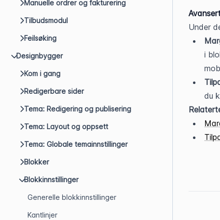
Manuelle ordrer og fakturering
Avansert
Tilbudsmodul
Under de
Feilsøking
Marg
i bl
Designbygger
mobi
Kom i gang
Tilp
Redigerbare sider
du k
Tema: Redigering og publisering
Relaterte
Mar
Tema: Layout og oppsett
Til
Tema: Globale temainnstillinger
Blokker
Blokkinnstillinger
Generelle blokkinnstillinger
Kantlinjer