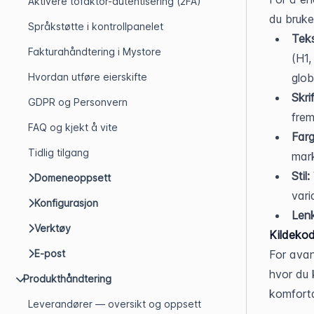
Aktivere tofaktor-autentisering (2FA)
du bruke
Språkstøtte i kontrollpanelet
Teks
Fakturahåndtering i Mystore
(H1,
Hvordan utføre eierskifte
glob
Skri
GDPR og Personvern
frem
FAQ og kjekt å vite
Farg
Tidlig tilgang
mark
Stil:
Domeneoppsett
vari
Konfigurasjon
Len
Verktøy
Kildeko
E-post
For avan
hvor du 
Produkthåndtering
komfort
Leverandører — oversikt og oppsett