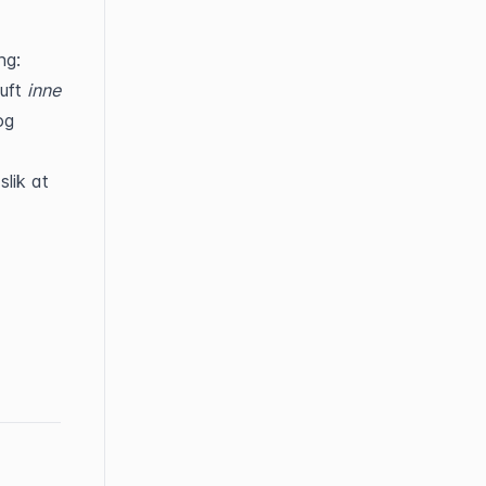
ng:
uft 
inne
g 
lik at 