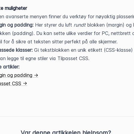
e muligheter
n avanserte menyen finner du verktøy for nøyaktig plasseri
in og padding:
 Her styrer du luft 
rundt
 blokken (margin) og l
okken (padding). Du kan sette ulike verdier for PC, nettbrett o
l for å sikre at teksten sitter perfekt på alle skjermer.
assede klasser:
 Gi tekstblokken en unik etikett (CSS-klasse) s
an legge til egne stiler via Tilpasset CSS.
 artikler: 
gin og padding →
passet CSS →
Var denne artikkelen hjelpsom?