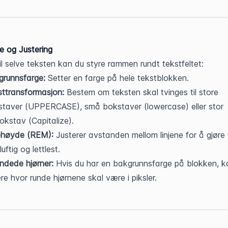
 og Justering
 til selve teksten kan du styre rammen rundt tekstfeltet:
grunnsfarge:
 Setter en farge på hele tekstblokken.
ttransformasjon:
 Bestem om teksten skal tvinges til store 
taver (UPPERCASE), små bokstaver (lowercase) eller stor 
okstav (Capitalize).
jehøyde (REM):
 Justerer avstanden mellom linjene for å gjøre 
luftig og lettlest.
ndede hjørner:
 Hvis du har en bakgrunnsfarge på blokken, ka
ere hvor runde hjørnene skal være i piksler.