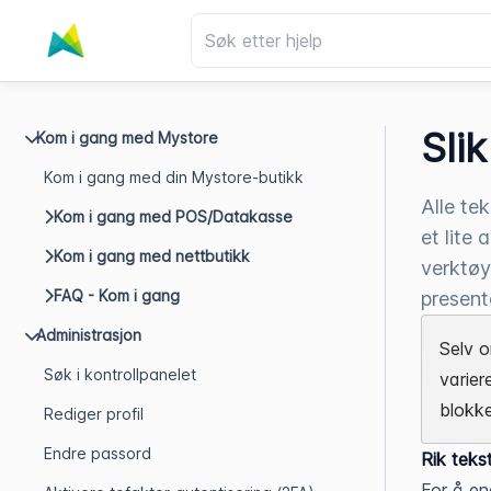
Sli
Kom i gang med Mystore
Kom i gang med din Mystore-butikk
Alle tek
Kom i gang med POS/Datakasse
et lite
Kom i gang med nettbutikk
verktøy
FAQ - Kom i gang
present
Administrasjon
Selv o
Søk i kontrollpanelet
variere
blokke
Rediger profil
Endre passord
Rik teks
For å en