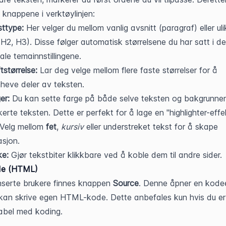
 knappene i verktøylinjen:
ttype:
 Her velger du mellom vanlig avsnitt (paragraf) eller ulike
 H2, H3). Disse følger automatisk størrelsene du har satt i de 
ale temainnstillingene.
ftstørrelse:
 Lar deg velge mellom flere faste størrelser for å 
heve deler av teksten.
er:
 Du kan sette farge på både selve teksten og bakgrunnen 
erte teksten. Dette er perfekt for å lage en "highlighter-effe
 Velg mellom 
fet
, 
kursiv
 eller understreket tekst for å skape 
asjon.
ke:
 Gjør tekstbiter klikkbare ved å koble dem til andre sider.
de (HTML)
serte brukere finnes knappen 
Source
. Denne åpner en kodee
kan skrive egen HTML-kode. Dette anbefales kun hvis du er 
abel med koding.