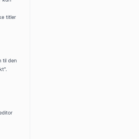
 titler 
til den 
kt".
ditor 