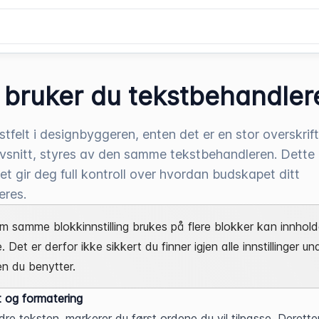
k bruker du tekstbehandler
stfelt i designbyggeren, enten det er en stor overskrift 
 avsnitt, styres av den samme tekstbehandleren. Dette
et gir deg full kontroll over hvordan budskapet ditt
eres.
m samme blokkinnstilling brukes på flere blokker kan innhold
. Det er derfor ikke sikkert du finner igjen alle innstillinger und
n du benytter.
t og formatering
dre teksten, markerer du først ordene du vil tilpasse. Deretter