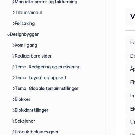
Manuelle ordrer og fakturering
Tilbudsmodul
V
Feilsøking
Designbygger
Fo
Kom i gang
Do
Redigerbare sider
Tema: Redigering og publisering
Åp
Tema: Layout og oppsett
Fl
Tema: Globale temainnstillinger
Im
Blokker
Ek
Blokkinnstillinger
Seksjoner
Ut
Produktboksdesigner