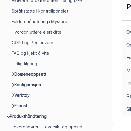
Aktivere tofaktor-autentisering (2FA)
P
Språkstøtte i kontrollpanelet
Fakturahåndtering i Mystore
Ov
Hvordan utføre eierskifte
GDPR og Personvern
Op
FAQ og kjekt å vite
Fu
Tidlig tilgang
Mo
Domeneoppsett
In
Konfigurasjon
Verktøy
Re
E-post
Sl
Produkthåndtering
Leverandører — oversikt og oppsett