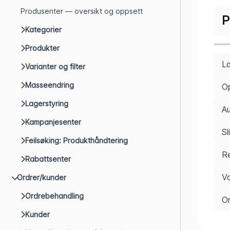
Produsenter — oversikt og oppsett
P
Kategorier
Produkter
La
Varianter og filter
Masseendring
Op
Lagerstyring
Au
Kampanjesenter
Sl
Feilsøking: Produkthåndtering
Re
Rabattsenter
Va
Ordrer/kunder
Ordrebehandling
O
Kunder