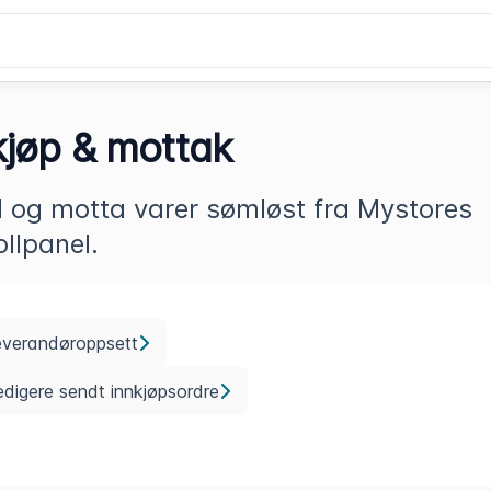
kjøp & mottak
ll og motta varer sømløst fra Mystores
ollpanel.
everandøroppsett
digere sendt innkjøpsordre