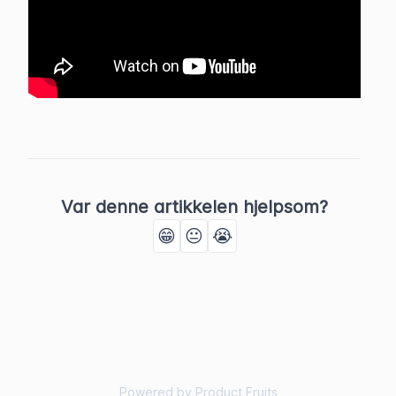
Var denne artikkelen hjelpsom?
😁
😐
😭
Powered by Product Fruits