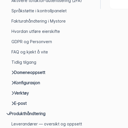
Aktivere tofaktor-autentisering (2FA)
Språkstøtte i kontrollpanelet
Fakturahåndtering i Mystore
Hvordan utføre eierskifte
GDPR og Personvern
FAQ og kjekt å vite
Tidlig tilgang
Domeneoppsett
Konfigurasjon
Verktøy
E-post
Produkthåndtering
Leverandører — oversikt og oppsett