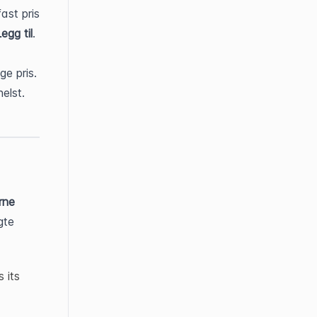
st pris 
egg til
. 
e pris. 
elst.
ne 
gte
 its