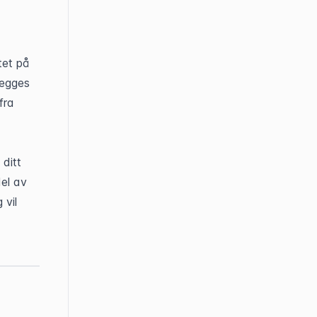
et på 
egges 
ra 
ditt 
el av 
vil 