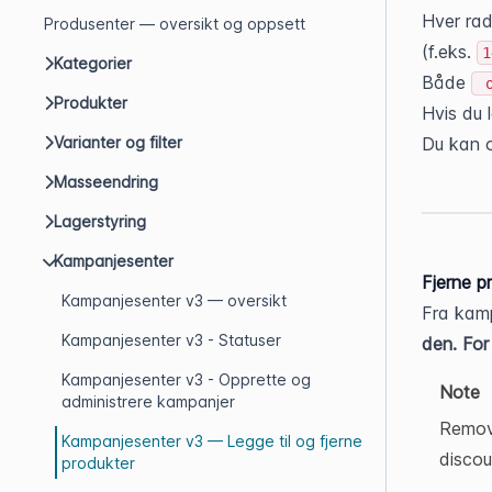
Hver rad 
Produsenter — oversikt og oppsett
(f.eks. 
1
Kategorier
Både 
Produkter
Hvis du l
Varianter og filter
Du kan o
Masseendring
Lagerstyring
Kampanjesenter
Fjerne p
Kampanjesenter v3 — oversikt
Fra kamp
Kampanjesenter v3 - Statuser
den. For
Kampanjesenter v3 - Opprette og
Note
administrere kampanjer
Removi
Kampanjesenter v3 — Legge til og fjerne
discou
produkter