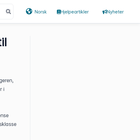
Norsk
Hjelpeartikler
Nyheter
il
eren, 
 i 
nse 
sklasse 