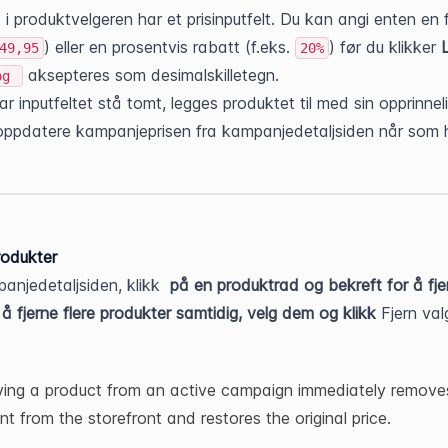
i produktvelgeren har et prisinputfelt. Du kan angi enten en fa
) eller en prosentvis rabatt (f.eks. 
) før du klikker 
L
49,95
20%
 aksepteres som desimalskilletegn.
og
ar inputfeltet stå tomt, legges produktet til med sin opprinnelig
ppdatere kampanjeprisen fra kampanjedetaljsiden når som h
rodukter
anjedetaljsiden, klikk 
 på en produktrad og bekreft for å fjer
 å fjerne flere produkter samtidig, velg dem og klikk 
Fjern val
ng a product from an active campaign immediately removes
nt from the storefront and restores the original price.