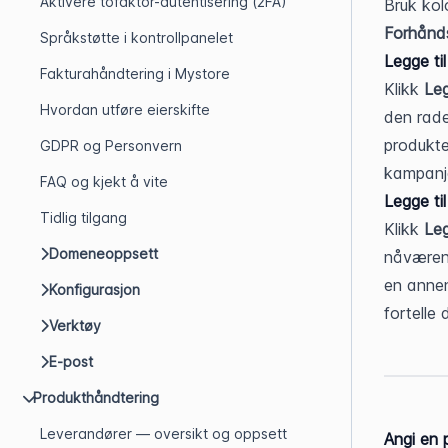
Aktivere tofaktor-autentisering (2FA)
Bruk kolo
Forhånds
Språkstøtte i kontrollpanelet
Legge til
Fakturahåndtering i Mystore
Klikk 
Leg
Hvordan utføre eierskifte
den rade
produkte
GDPR og Personvern
kampanje
FAQ og kjekt å vite
Legge til 
Tidlig tilgang
Klikk 
Leg
Domeneoppsett
nåværend
en annen
Konfigurasjon
fortelle
Verktøy
E-post
Produkthåndtering
Leverandører — oversikt og oppsett
Angi en p