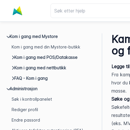
Kam
Kom i gang med Mystore
Kom i gang med din Mystore-butikk
og 
Kom i gang med POS/Datakasse
Legge ti
Kom i gang med nettbutikk
Fra kamp
FAQ - Kom i gang
hvor du k
Administrasjon
masse.
Søke og f
Søk i kontrollpanelet
Søkefelte
Rediger profil
resultat
Endre passord
(eks. MVA