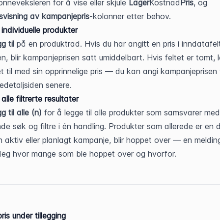
nneveksleren for å vise eller skjule 
Lager
Kostnad
Pris
, og 
visning av kampanjepris
-kolonner etter behov.
 individuelle produkter
g til
 på en produktrad. Hvis du har angitt en pris i inndatafelt
n, blir kampanjeprisen satt umiddelbart. Hvis feltet er tomt, l
t til med sin opprinnelige pris — du kan angi kampanjeprisen f
detaljsiden senere.
alle filtrerte resultater
g til alle (n)
 for å legge til alle produkter som samsvarer med 
e søk og filtre i én handling. Produkter som allerede er en d
 aktiv eller planlagt kampanje, blir hoppet over — en melding 
 deg hvor mange som ble hoppet over og hvorfor.
ris under tillegging