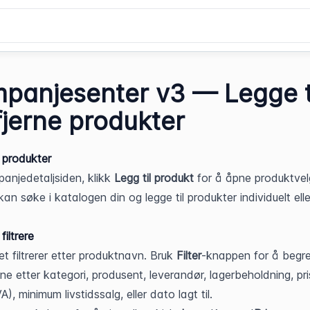
panjesenter v3 — Legge t
fjerne produkter
l produkter
anjedetaljsiden, klikk 
Legg til produkt
 for å åpne produktvelg
an søke i katalogen din og legge til produkter individuelt eller
iltrere
t filtrerer etter produktnavn. Bruk 
Filter
-knappen for å begre
ene etter kategori, produsent, leverandør, lagerbeholdning, pri
), minimum livstidssalg, eller dato lagt til.