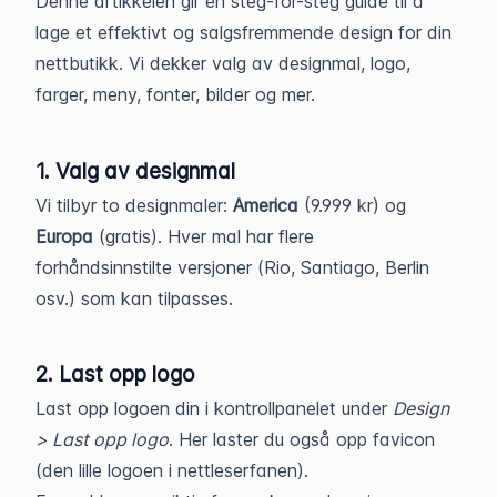
Denne artikkelen gir en steg-for-steg guide til å
lage et effektivt og salgsfremmende design for din
nettbutikk. Vi dekker valg av designmal, logo,
farger, meny, fonter, bilder og mer.
1. Valg av designmal
Vi tilbyr to designmaler:
America
(9.999 kr) og
Europa
(gratis). Hver mal har flere
forhåndsinnstilte versjoner (Rio, Santiago, Berlin
osv.) som kan tilpasses.
2. Last opp logo
Last opp logoen din i kontrollpanelet under
Design
> Last opp logo
. Her laster du også opp favicon
(den lille logoen i nettleserfanen).