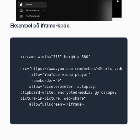
Eksempel på iframe-kode: 
<iframe width="315" height="560"
src="https://www.youtube.com/embed/<Shorts_video_code>
    title="YouTube video player"
    frameborder="0"
    allow="accelerometer; autoplay; 
clipboard-write; encrypted-media; gyroscope; 
picture-in-picture; web-share"
    allowfullscreen></iframe>