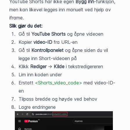
YouTube Shorts har ikke egen 
Bygg inn
-funksjon, 
men kan likevel legges inn manuelt ved hjelp av 
iframe.
Slik gjør du det:
Gå til 
YouTube Shorts
 og åpne videoen
Kopier 
video-ID
 fra URL-en
Gå til 
Kontrollpanelet
 og åpne siden du vil 
legge inn Short-videoen på
Klikk 
Rediger
 → 
Kilde
 i tekstredigereren
Lim inn koden under
Erstatt 
<Shorts_video_code>
 med video-ID-
en
Tilpass bredde og høyde ved behov
Lagre endringene