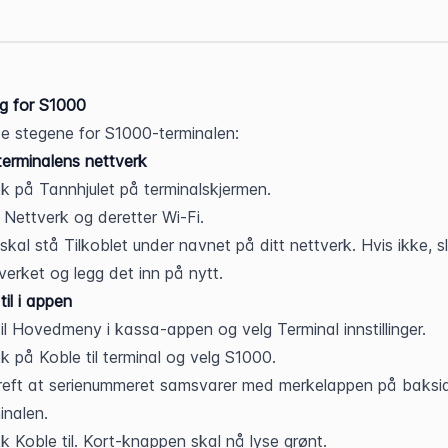
ng for S1000
se stegene for S1000-terminalen:
 terminalens nettverk
k på Tannhjulet på terminalskjermen.
 Nettverk og deretter Wi-Fi.
skal stå Tilkoblet under navnet på ditt nettverk. Hvis ikke, sle
verket og legg det inn på nytt.
til i appen
il Hovedmeny i kassa-appen og velg Terminal innstillinger.
k på Koble til terminal og velg S1000.
eft at serienummeret samsvarer med merkelappen på baksid
inalen.
k Koble til. Kort-knappen skal nå lyse grønt.