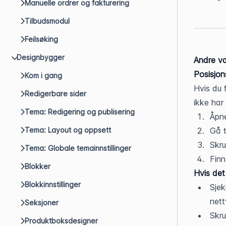
Manuelle ordrer og fakturering
Tilbudsmodul
Feilsøking
Designbygger
Andre va
Posisjon
Kom i gang
Hvis du 
Redigerbare sider
ikke har 
Tema: Redigering og publisering
Åpne
Tema: Layout og oppsett
Gå t
Skru
Tema: Globale temainnstillinger
Finn
Blokker
Hvis det
Blokkinnstillinger
Sjek
nett
Seksjoner
Skru
Produktboksdesigner