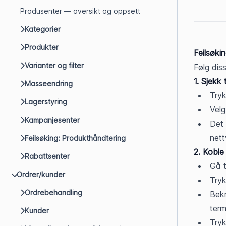
Produsenter — oversikt og oppsett
Kategorier
Produkter
Feilsøki
Varianter og filter
Følg dis
1. Sjekk
Masseendring
Tryk
Lagerstyring
Velg
Kampanjesenter
Det 
nett
Feilsøking: Produkthåndtering
2. Koble 
Rabattsenter
Gå t
Ordrer/kunder
Tryk
Ordrebehandling
Bekr
term
Kunder
Tryk