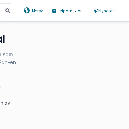
Norsk
Hjelpeartikler
Nyheter
l
er som
iPad-en
 
en av 