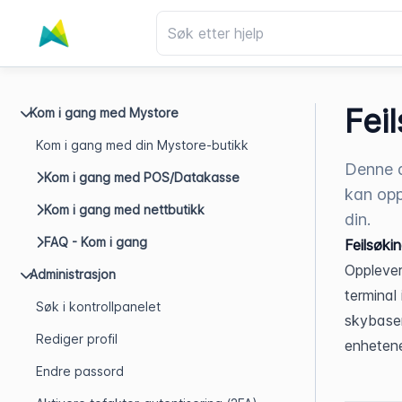
Fei
Kom i gang med Mystore
Kom i gang med din Mystore-butikk
Denne a
Kom i gang med POS/Datakasse
kan opp
Kom i gang med nettbutikk
din.
FAQ - Kom i gang
Feilsøki
Opplever
Administrasjon
terminal
Søk i kontrollpanelet
skybasert
Rediger profil
enheten
Endre passord