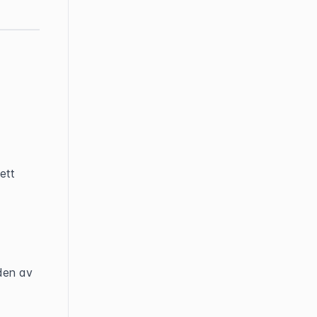
tt 
en av 