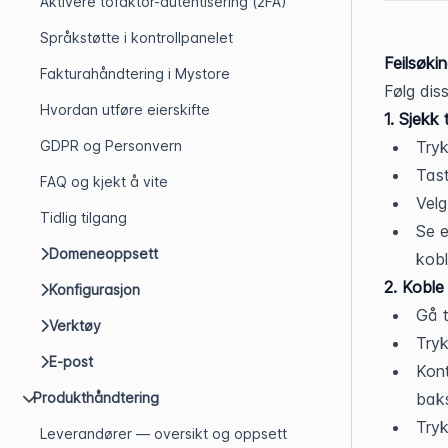
Aktivere tofaktor-autentisering (2FA)
Språkstøtte i kontrollpanelet
Feilsøki
Fakturahåndtering i Mystore
Følg dis
Hvordan utføre eierskifte
1. Sjekk
GDPR og Personvern
Tryk
Tast
FAQ og kjekt å vite
Velg
Tidlig tilgang
Se e
Domeneoppsett
kobl
2. Koble 
Konfigurasjon
Gå t
Verktøy
Tryk
E-post
Kont
Produkthåndtering
baks
Tryk
Leverandører — oversikt og oppsett