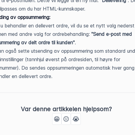
 til e-postmalen. Dette vil legge til en ny mal:
"Dellevering"
. 
tilpasses om du har HTML-kunnskaper.
ding av oppsummering:
u behandler en dellevert ordre, vil du se et nytt valg nederst
en med andre valg for ordrebehandling:
"Send e-post med
mmering av delt ordre til kunden"
.
an også sette utsending av oppsummering som standard und
innstillinger (tannhjul øverst på ordresiden, til høyre for
enummer). Da sendes oppsummeringen automatisk hver gang
dler en dellevert ordre.
Var denne artikkelen hjelpsom?
😁
😐
😭