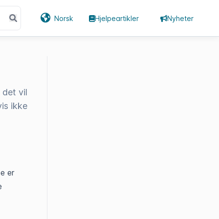
Norsk
Hjelpeartikler
Nyheter
det vil
is ikke
e er
e