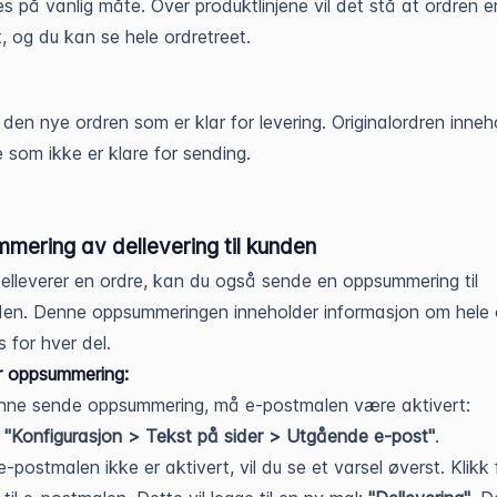
es på vanlig måte. Over produktlinjene vil det stå at ordren er
t, og du kan se hele ordretreet.
 den nye ordren som er klar for levering. Originalordren inneh
 som ikke er klare for sending.
mering av dellevering til kunden
elleverer en ordre, kan du også sende en oppsummering til
den. Denne oppsummeringen inneholder informasjon om hele 
s for hver del.
er oppsummering:
nne sende oppsummering, må e-postmalen være aktivert:
l
"Konfigurasjon > Tekst på sider > Utgående e-post"
.
e-postmalen ikke er aktivert, vil du se et varsel øverst. Klikk 