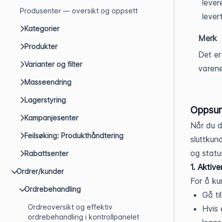
lever
Produsenter — oversikt og oppsett
lever
Kategorier
Merk
Produkter
Det er
Varianter og filter
varene
Masseendring
Lagerstyring
Oppsum
Kampanjesenter
Når du d
Feilsøking: Produkthåndtering
sluttkun
og statu
Rabattsenter
1. Aktiv
Ordrer/kunder
For å ku
Ordrebehandling
Gå ti
Ordreoversikt og effektiv
Hvis 
ordrebehandling i kontrollpanelet