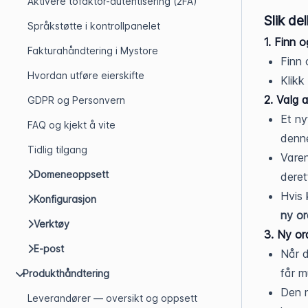
Aktivere tofaktor-autentisering (2FA)
Slik de
Språkstøtte i kontrollpanelet
1. Finn 
Fakturahåndtering i Mystore
Finn 
Hvordan utføre eierskifte
Klikk
2. Valg 
GDPR og Personvern
Et ny
FAQ og kjekt å vite
denne
Tidlig tilgang
Varen
Domeneoppsett
deret
Hvis 
Konfigurasjon
ny or
Verktøy
3. Ny or
E-post
Når d
får m
Produkthåndtering
Den n
Leverandører — oversikt og oppsett