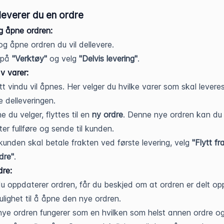
lleverer du en ordre
og åpne ordren:
og åpne ordren du vil dellevere.
 på
"Verktøy"
og velg
"Delvis levering"
.
av varer:
tt vindu vil åpnes. Her velger du hvilke varer som skal leveres
 delleveringen.
e du velger, flyttes til en
ny ordre
. Denne nye ordren kan du
ter fullføre og sende til kunden.
kunden skal betale frakten ved første levering, velg
"Flytt fra
dre"
.
dre:
u oppdaterer ordren, får du beskjed om at ordren er delt op
ulighet til å åpne den nye ordren.
ye ordren fungerer som en hvilken som helst annen ordre o