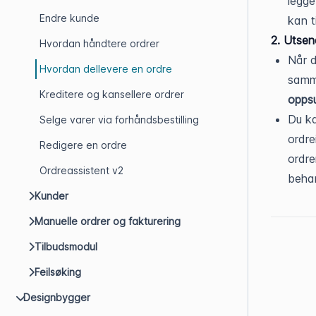
legge
Endre kunde
kan 
2. Utsen
Hvordan håndtere ordrer
Når d
Hvordan dellevere en ordre
samm
Kreditere og kansellere ordrer
oppsu
Du k
Selge varer via forhåndsbestilling
ordre
Redigere en ordre
ordr
Ordreassistent v2
behan
Kunder
Manuelle ordrer og fakturering
Tilbudsmodul
Feilsøking
Designbygger