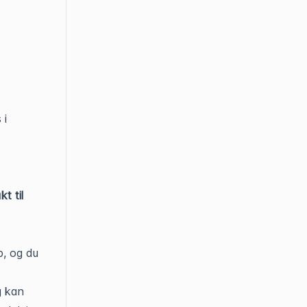
 i
kt til
p, og du
g kan