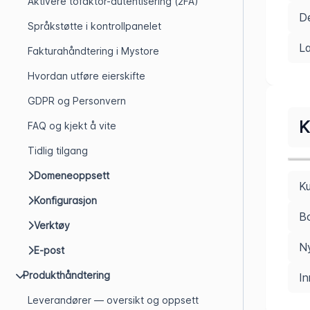
Aktivere tofaktor-autentisering (2FA)
D
Språkstøtte i kontrollpanelet
La
Fakturahåndtering i Mystore
Hvordan utføre eierskifte
GDPR og Personvern
K
FAQ og kjekt å vite
Tidlig tilgang
Domeneoppsett
Ku
Konfigurasjon
Bo
Verktøy
N
E-post
Produkthåndtering
In
Leverandører — oversikt og oppsett