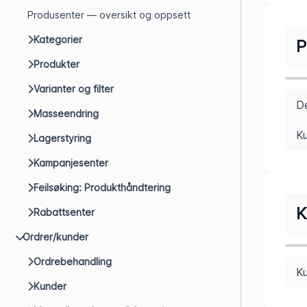
Produsenter — oversikt og oppsett
Kategorier
P
Produkter
Varianter og filter
De
Masseendring
Ku
Lagerstyring
Kampanjesenter
Feilsøking: Produkthåndtering
K
Rabattsenter
Ordrer/kunder
Ordrebehandling
K
Kunder