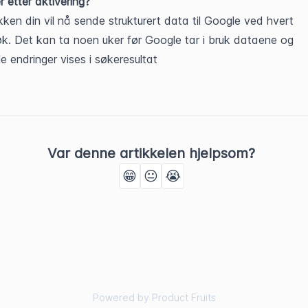
r etter aktivering?
kken din vil nå sende strukturert data til Google ved hvert 
k. Det kan ta noen uker før Google tar i bruk dataene og 
le endringer vises i søkeresultat
Var denne artikkelen hjelpsom?
😁
😐
😭
Powered by Product Fruits