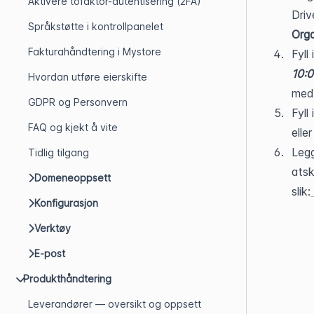
Aktivere tofaktor-autentisering (2FA)
Språkstøtte i kontrollpanelet
Orga
Fakturahåndtering i Mystore
Fyll
10:
Hvordan utføre eierskifte
med
GDPR og Personvern
Fyll
FAQ og kjekt å vite
elle
Legg
Tidlig tilgang
atsk
Domeneoppsett
slik:
Konfigurasjon
Verktøy
E-post
Produkthåndtering
Leverandører — oversikt og oppsett