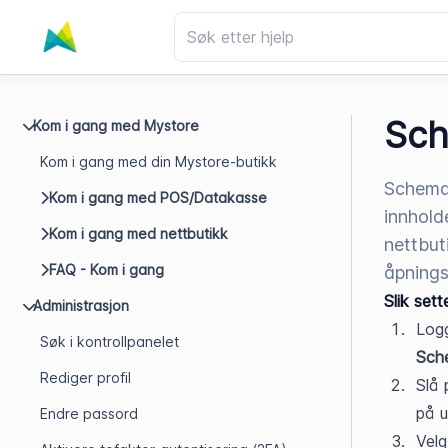
Sch
Kom i gang med Mystore
Kom i gang med din Mystore-butikk
Schema.
Kom i gang med POS/Datakasse
innhold
Kom i gang med nettbutikk
nettbut
FAQ - Kom i gang
åpnings
Slik set
Administrasjon
Logg
Søk i kontrollpanelet
Sch
Rediger profil
Slå 
på u
Endre passord
Velg