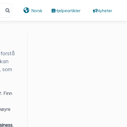
Norsk
Hjelpeartikler
Nyheter
forstå
 kan
e, som
r
. Finn 
høyre 
siness
. 