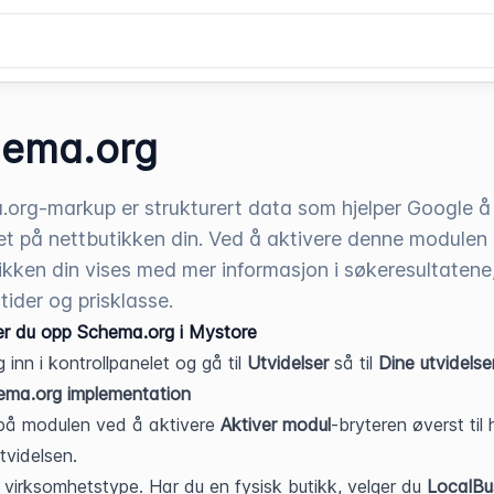
ema.org
org-markup er strukturert data som hjelper Google å 
et på nettbutikken din. Ved å aktivere denne modulen
ikken din vises med mer informasjon i søkeresultaten
tider og prisklasse.
ter du opp Schema.org i Mystore
 inn i kontrollpanelet og gå til 
Utvidelser 
så til
 Dine utvidelse
ema.org implementation
på modulen ved å aktivere 
Aktiver modul
-bryteren øverst til 
tvidelsen.
 virksomhetstype. Har du en fysisk butikk, velger du 
LocalBu