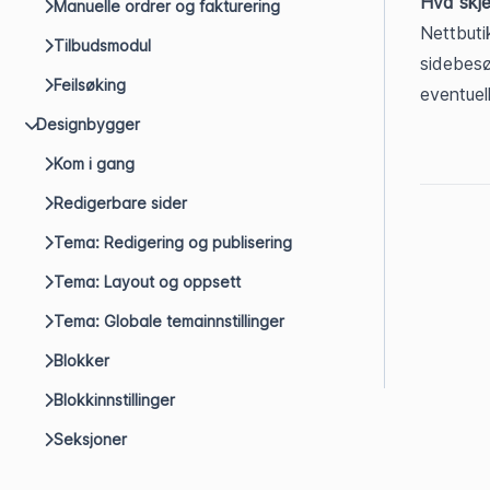
Hva skje
Manuelle ordrer og fakturering
Nettbuti
Tilbudsmodul
sidebesø
Feilsøking
eventuel
Designbygger
Kom i gang
Redigerbare sider
Tema: Redigering og publisering
Tema: Layout og oppsett
Tema: Globale temainnstillinger
Blokker
Blokkinnstillinger
Seksjoner
Produktboksdesigner