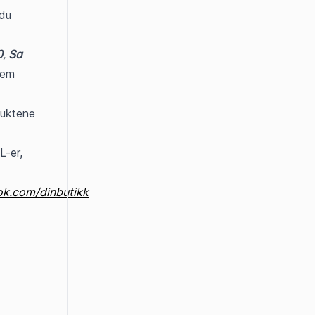
Driver du utelukkende netthandel uten fysisk utsalgssted, velger du 
0
, 
Sa 
dem 
uktene 
-er, 
ok.com/dinbutikk