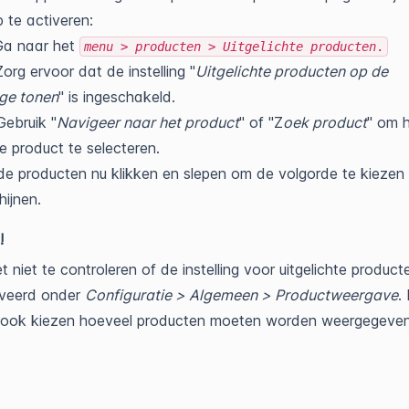
te activeren:
Ga naar het
menu > producten > Uitgelichte producten
.
Zorg ervoor dat de instelling "
Uitgelichte producten op de
e tonen
" is ingeschakeld.
Gebruik "
Navigeer naar het product
" of "Z
oek product
" om 
 product te selecteren.
de producten nu klikken en slepen om de volgorde te kiezen
hijnen.
!
t niet te controleren of de instelling voor uitgelichte producte
iveerd onder
Configuratie > Algemeen > Productweergave
.
e ook kiezen hoeveel producten moeten worden weergegeven