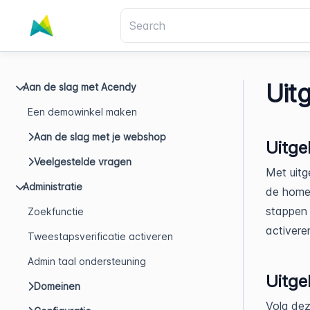
Uit
Aan de slag met Acendy
Een demowinkel maken
Aan de slag met je webshop
Uitge
Veelgestelde vragen
Met uitg
Administratie
de homep
stappen
Zoekfunctie
activere
Tweestapsverificatie activeren
Admin taal ondersteuning
Uitge
Domeinen
Volg dez