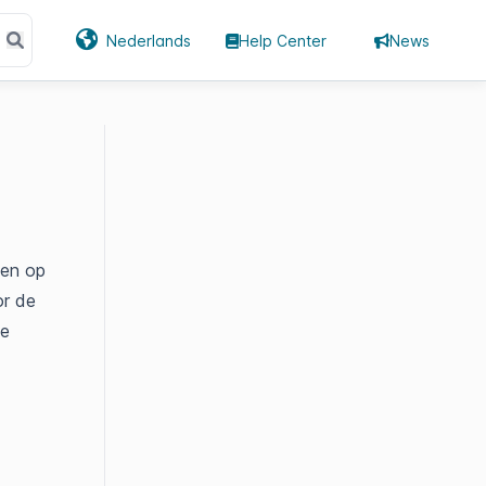
Nederlands
Help Center
News
ten op
or de
te