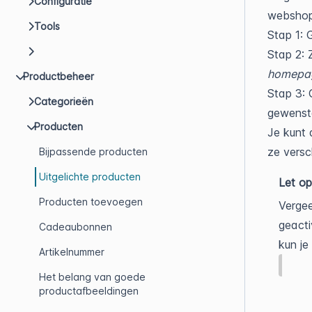
Configuratie
webshop 
Tools
Stap 1: 
Stap 2: 
homepag
Productbeheer
Stap 3: 
Categorieën
gewenste
Producten
Je kunt 
ze versc
Bijpassende producten
Uitgelichte producten
Let op
Producten toevoegen
Vergee
geact
Cadeaubonnen
kun j
Artikelnummer
Het belang van goede
productafbeeldingen