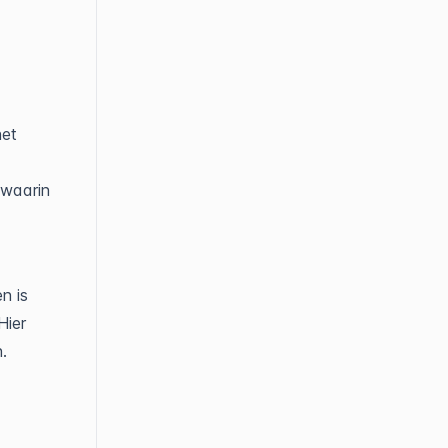
het
 waarin
n is
 Hier
.