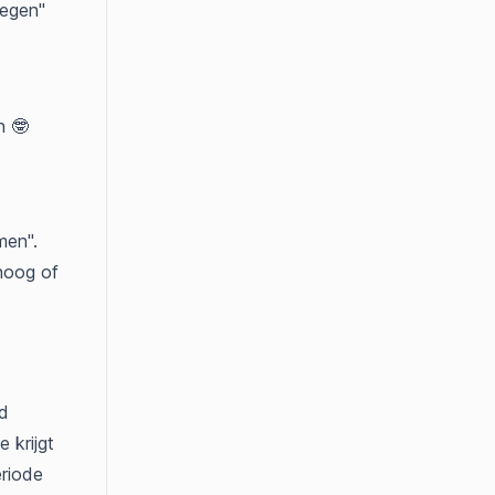
oegen"
n 🤓
men".
hoog of
ld
 krijgt
eriode