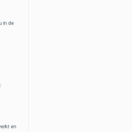
u in de
t
werkt en