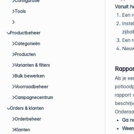
Configuratie
Vanuit h
Tools
Een 
Inste
zijbal
Productbeheer
Een 
Categorieën
Nieu
Producten
Varianten & filters
Rappor
Bulk bewerken
Als je e
potloodp
Voorraadbeheer
rapport 
Campagnecentrum
beschrij
Orders & klanten
Onderaan
Orderbeheer
Ga na
Weer
Klanten