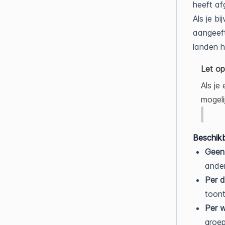
heeft a
Als je b
aangeeft
landen 
Let op
Als je
mogeli
Beschikb
Geen
ander
Per d
toont
Per 
groep