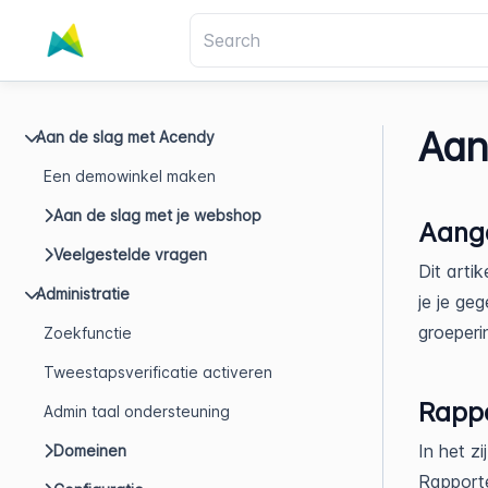
Aan
Aan de slag met Acendy
Een demowinkel maken
Aan de slag met je webshop
Aang
Veelgestelde vragen
Dit arti
Administratie
je je ge
groeperi
Zoekfunctie
Tweestapsverificatie activeren
Rapp
Admin taal ondersteuning
In het z
Domeinen
Rapport