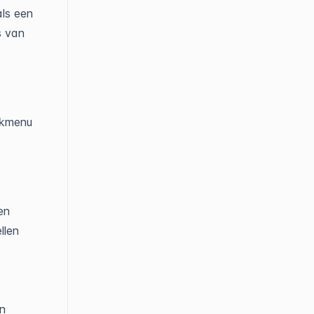
als een
s van
lkmenu
en
llen
an