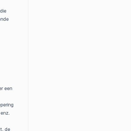
 die
ende
er een
pering
 enz.
t, de