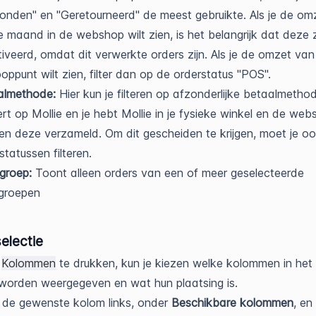
onden" en "Geretourneerd" de meest gebruikte. Als je de om
e maand in de webshop wilt zien, is het belangrijk dat deze z
iveerd, omdat dit verwerkte orders zijn. Als je de omzet van
oppunt wilt zien, filter dan op de orderstatus "POS".
almethode:
Hier kun je filteren op afzonderlijke betaalmethod
ltert op Mollie en je hebt Mollie in je fysieke winkel en de web
n deze verzameld. Om dit gescheiden te krijgen, moet je o
statussen filteren.
groep:
Toont alleen orders van een of meer geselecteerde
tgroepen
electie
p
Kolommen
te drukken, kun je kiezen welke kolommen in het
worden weergegeven en wat hun plaatsing is.
 de gewenste kolom links, onder
Beschikbare kolommen
, en