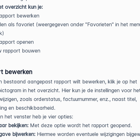
et overzicht kun je:
rapport bewerken
llen als favoriet (weergegeven onder "Favorieten" in het men
k)
rapport openen
w rapport bouwen
t bewerken
en bestaand aangepast rapport wilt bewerken, klik je op het
ictogram in het overzicht. Hier kun je de instellingen voor he
wijzigen, zoals orderstatus, factuurnummer, enz., naast titel,
ving en beschikbaarheid.
 het venster heb je vier opties:
ar bekijken:
Met deze optie wordt het rapport geopend.
gave bijwerken:
Hiermee worden eventuele wijzigingen bijge