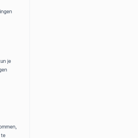
gingen
un je
gen
olommen,
 te