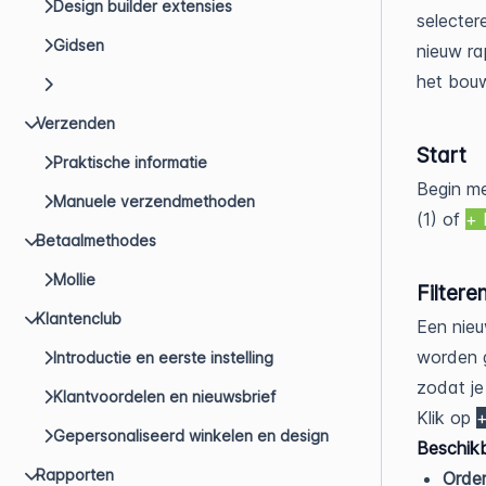
Design builder extensies
selecter
Gidsen
nieuw ra
het bouw
Verzenden
Start
Praktische informatie
Begin me
Manuele verzendmethoden
(1) of
+ 
Betaalmethodes
Mollie
Filtere
Klantenclub
Een nieu
worden g
Introductie en eerste instelling
zodat j
Klantvoordelen en nieuwsbrief
Klik op
+
Gepersonaliseerd winkelen en design
Beschikb
Rapporten
Orde