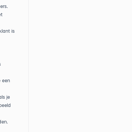
ers.
et
lant is
s
e een
ls je
beeld
den.