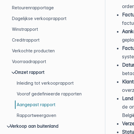
order
Retourenrapportage
Fact
Dagelijkse verkooprapport
factu
Winstrapport
Aank
gepla
Creditrapport
Fact
Verkochte producten
syst
Voorraadrapport
Datum
Omzet rapport
betaa
Klan
Inleiding tot verkooprapport
overz
Vooraf gedefinieerde rapporten
Land 
Aangepast rapport
de om
Belgi
Rapportweergaven
Verz
Verkoop aan buitenland
Statu