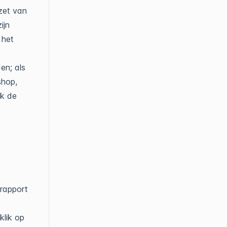
zet van
ijn
 het
en; als
shop,
ok de
 rapport
 klik op