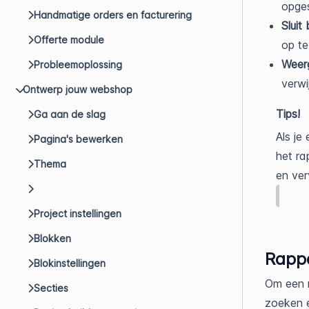
opge
Handmatige orders en facturering
Sluit
Offerte module
op te
Weerg
Probleemoplossing
verwi
Ontwerp jouw webshop
Tips!
Ga aan de slag
Als je
Pagina's bewerken
het ra
Thema
en ver
Project instellingen
Blokken
Rapp
Blokinstellingen
Om een r
Secties
zoeken 