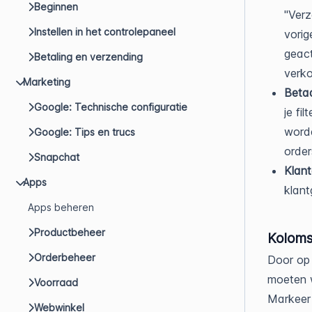
Beginnen
"Verz
Instellen in het controlepaneel
vorig
geact
Betaling en verzending
verko
Marketing
Beta
Google: Technische configuratie
je fi
worde
Google: Tips en trucs
order
Snapchat
Klant
Apps
klan
Apps beheren
Productbeheer
Koloms
Orderbeheer
Door o
moeten 
Voorraad
Markeer
Webwinkel