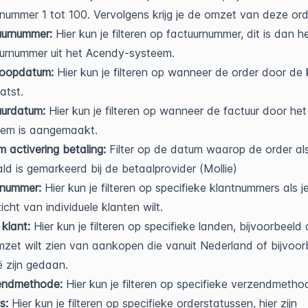
nummer 1 tot 100. Vervolgens krijg je de omzet van deze ord
uurnummer:
Hier kun je filteren op factuurnummer, dit is dan h
urnummer uit het Acendy-systeem.
oopdatum:
Hier kun je filteren op wanneer de order door de k
atst.
uurdatum:
Hier kun je filteren op wanneer de factuur door het
eem is aangemaakt.
 activering betaling:
Filter op de datum waarop de order al
ld is gemarkeerd bij de betaalprovider (Mollie)
tnummer:
Hier kun je filteren op specifieke klantnummers als j
icht van individuele klanten wilt.
klant:
Hier kun je filteren op specifieke landen, bijvoorbeeld a
zet wilt zien van aankopen die vanuit Nederland of bijvoor
ë zijn gedaan.
endmethode:
Hier kun je filteren op specifieke verzendmetho
s:
Hier kun je filteren op specifieke orderstatussen, hier zijn