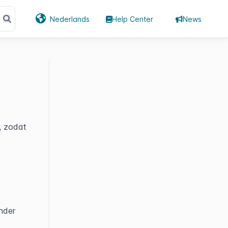
Nederlands
Help Center
News
t, zodat
nder