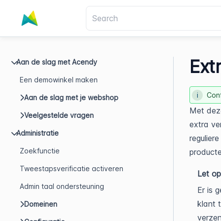
Ext
Aan de slag met Acendy
Een demowinkel maken
Conf
Aan de slag met je webshop
Met deze
Veelgestelde vragen
extra ve
Administratie
regulier
Zoekfunctie
producte
Tweestapsverificatie activeren
Let op
Admin taal ondersteuning
Er is 
klant 
Domeinen
verzen