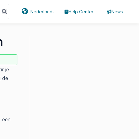
Nederlands
Help Center
News
n
r je
j de
s een